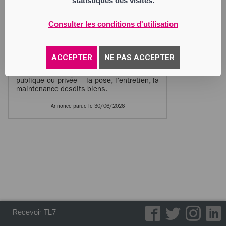
statistiques des visites.
450 309 208 RCS Saint Etienne
Activité : l’étude, la réalisation, l’achat, la
vente, la représentation, la
Consulter les conditions d'utilisation
commercialisation, l’importation,
l’exportation, de tous biens d’équipements
destinés à l’aménagement de l’espace
notamment de tout sol, pour tout usage
ACCEPTER
NE PAS ACCEPTER
commercial, industriel, de loisirs ou de
décoration, auprès de toute clientèle
publique ou privée – la pose, l’entretien, la
maintenance desdits biens.
Annonce parue le 30/06/2026
Recevoir TL7