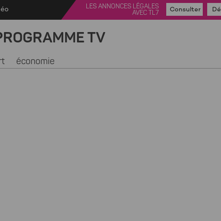
LES ANNONCES LÉGALES
déo
Consulter
Dé
AVEC TL7
PROGRAMME TV
rt
économie