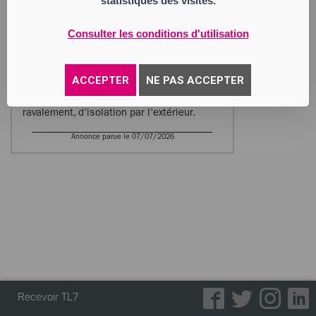
statistiques des visites.
BODACC.
MIRAI FACADE
Consulter les conditions d'utilisation
Société à Responsabilité Limitée
Siège social : 13 Rue Salvador Allende
42240 Unieux
904 125 283 RCS Saint Etienne
ACCEPTER
NE PAS ACCEPTER
Activité : tous travaux de façades, de
peinture, d’enduits extérieurs projetés et
ravalement, d’isolation par l’extérieur.
Annonce parue le 07/07/2026
Recevoir TL7