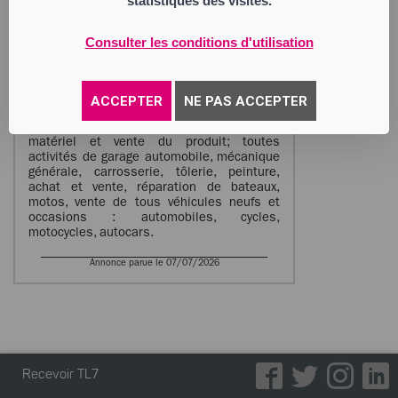
statistiques des visites.
TECHNIBUS
Société par Actions Simplifiée
Siège social : Montformont
Consulter les conditions d'utilisation
42380 Montarcher
842 720 484 RCS Saint Etienne
Activité : toutes activités d’installation
d’équipements de désinfection sur du
ACCEPTER
NE PAS ACCEPTER
matéiel de transport notamment et tout
matériel du batiment, entretien de ce
matériel et vente du produit; toutes
activités de garage automobile, mécanique
générale, carrosserie, tôlerie, peinture,
achat et vente, réparation de bateaux,
motos, vente de tous véhicules neufs et
occasions : automobiles, cycles,
motocycles, autocars.
Annonce parue le 07/07/2026
Recevoir TL7