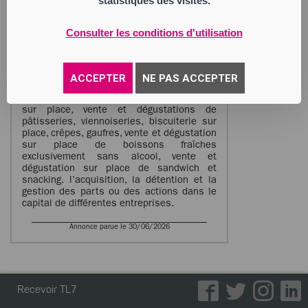
statistiques des visites.
BODACC.
BZH AND CO
Consulter les conditions d'utilisation
Société par Actions Simplifiée
Siège social : 1 rue Clovis Hugues
42000 Saint-Étienne
982 007 189 RCS Saint Etienne
ACCEPTER
NE PAS ACCEPTER
Activité : l’exploitation d’un salon de thé,
vente et dégustation de thé, café, chocolat
sur place, vente et dégustations de
pâtisseries, viennoiseries, biscuiterie sur
place, crêpes, gaufres, vente et dégustation
sur place de boissons fraîches
exclusivement sans alcool, vente et
dégustation sur place de sandwich et
snacking. l’acquisition, la détention et la
gestion des parts ou des actions dans le
capital de différentes entreprises.
Annonce parue le 30/06/2026
Recevoir TL7