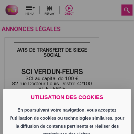
MENU
REPLAY
DIRECT
ANNONCES LÉGALES
AVIS DE TRANSFERT DE SIEGE
SOCIAL
SCI VERDUN-FEURS
SCI au capital de 100 €
82 rue Docteur Louis Destre 42100
ST ETIENNE
833 042 351 RCS ST ETIENNE
UTILISATION DES COOKIES
En poursuivant votre navigation, vous acceptez
Aux termes d’une délibération en date du
02/06/2026, l’Assemblée Générale Mixte
l'utilisation de cookies ou technologies similaires, pour
a décidé de transférer le siège social du
82 rue du Docteur Louis Destre 42100 ST
la diffusion de contenus pertinents et réaliser des
ETIENNE au 30 rue de Verdun