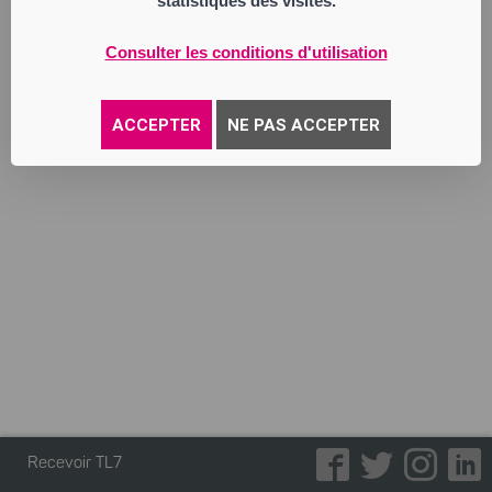
statistiques des visites.
Société par Actions Simplifiée
Siège social : 29 avenue de la Libération
42000 Saint-Étienne
Consulter les conditions d'utilisation
891 064 156 RCS Saint Etienne
Activité : boulangerie, salon de thé.
ACCEPTER
NE PAS ACCEPTER
Annonce parue le 30/06/2026
Recevoir TL7