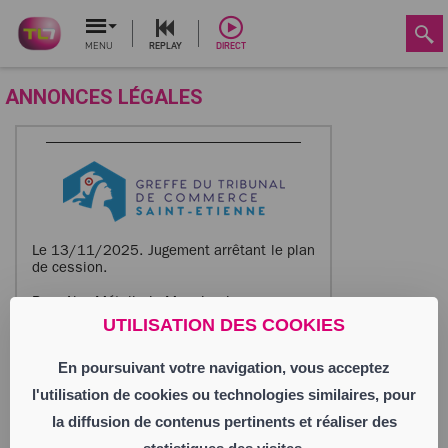
MENU
REPLAY
DIRECT
ANNONCES LÉGALES
Le 13/11/2025. Jugement arrêtant le plan
de cession.
Bory Alex Métallerie Menuiserie
Société par Actions Simplifiée
UTILISATION DES COOKIES
Siège social : zone d’activité commerciale
les Epalis
En poursuivant votre navigation, vous acceptez
42610 Saint-Romain-le-Puy
751 676 537 RCS Saint Etienne
l'utilisation de cookies ou technologies similaires, pour
Activité : fabrication, pose, maintenance,
la diffusion de contenus pertinents et réaliser des
travaux de tout type de menuiseries
métalliques et de serrurerie