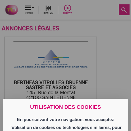
MENU
REPLAY
DIRECT
ANNONCES LÉGALES
BERTHEAS VITROLLES DRUENNE
SASTRE ET ASSOCIES
145 Rue de la Montat
42100 SAINT-ETIENNE
UTILISATION DES COOKIES
AVIS DE TRANSFERT DE SIEGE
SOCIAL
En poursuivant votre navigation, vous acceptez
l'utilisation de cookies ou technologies similaires, pour