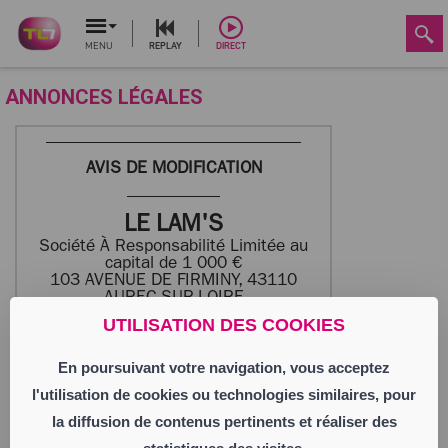
MENU
REPLAY
DIRECT
ANNONCES LÉGALES
AVIS DE MODIFICATION
LE LAM'S
Société À Responsabilité Limitée au
capital de 1 000 €
103 AVENUE DE FIRMINY, 43110
AUREC-SUR-LOIRE
944 893 742 RCS LE PUY-EN-VELAY
UTILISATION DES COOKIES
En poursuivant votre navigation, vous acceptez
Aux termes d’une délibération en date du
01/09/2025, la collectivité des associés
l'utilisation de cookies ou technologies similaires, pour
a nommé en qualité de cogérante Madame
Karine LAMSOUGUER, pour une durée
la diffusion de contenus pertinents et réaliser des
illimitée à compter du 01/09/2025.