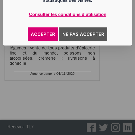
statistiques des visites.
13 du code de commerce dans les deux
mois de la publication au BODACC.
Consulter les conditions d'utilisation
LE PANIER GARNI
Société à Responsabilité Limitée
Siège social : 15 rue Max Flechet
42140 Chazelles-sur-Lyon
ACCEPTER
NE PAS ACCEPTER
984 478 503 RCS Saint Etienne
Activité : primeur, vente de fruits et
légumes ; vente de tous produits d’épicerie
fine et du monde, boissons non
alcoolisées, crémerie ; livraisons à
domicile
Annonce parue le 04/11/2025
Recevoir TL7