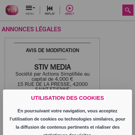
MENU
REPLAY
DIRECT
ANNONCES LÉGALES
AVIS DE MODIFICATION
STIV MEDIA
Société par Actions Simplifiée au
capital de 4.000 €
15 RUE DE LA PRESSE, 42000
SAINT-ETIENNE
851 655 522 RCS SAINT-ETIENNE
UTILISATION DES COOKIES
En poursuivant votre navigation, vous acceptez
Aux termes des décisions de l’associée
unique en date du 18 juin 2026, il a été
l'utilisation de cookies ou technologies similaires, pour
décidé à compter du 6 juillet 2026 de
nommer en qualité de Directeur Général
la diffusion de contenus pertinents et réaliser des
Madame Margot SALVI demeurant 1 rue de