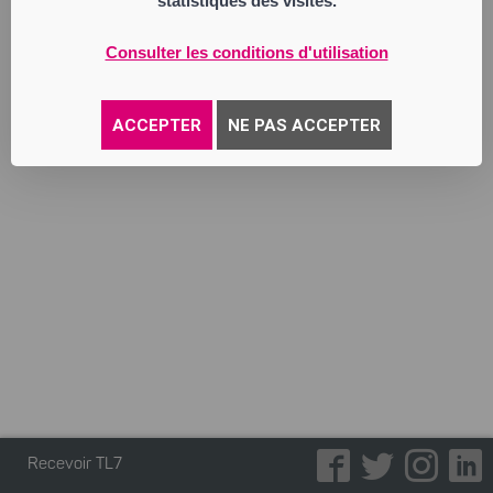
statistiques des visites.
l’Eglise 39700 FRAISANS.
Mention sera faite au RCS de SAINT-
ETIENNE.
Consulter les conditions d'utilisation
Annonce parue le 06/07/2026
ACCEPTER
NE PAS ACCEPTER
Recevoir TL7