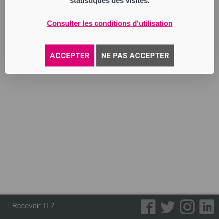
statistiques des visites.
carrosserie, dépannage et remorquage.
vente et achat de véhicules neufs,
d’occasions et pièces détachées.
Consulter les conditions d'utilisation
Annonce parue le 30/06/2026
ACCEPTER
NE PAS ACCEPTER
Recevoir TL7