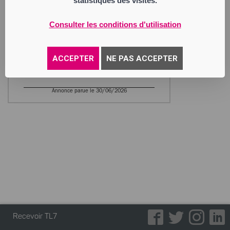
statistiques des visites.
MD DIFFUSION STYLE
Société à Responsabilité Limitée
Consulter les conditions d'utilisation
Siège social : 1 à 7 rue des Docteurs
Charcot
42100 Saint-Étienne
328 117 395 RCS Saint Etienne
ACCEPTER
NE PAS ACCEPTER
Activité : prêt à porter hommes femmes
enfants.
Annonce parue le 30/06/2026
Recevoir TL7