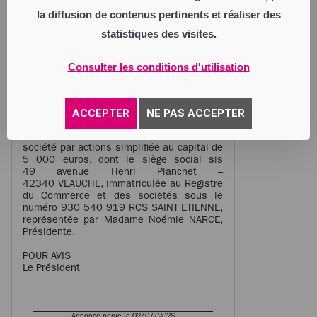
- de remplacer la dénomination sociale par
la diffusion de contenus pertinents et réaliser des
CONSEILS ET CONFORT et de modifier
l’article 3 des statuts. La mention relative
statistiques des visites.
au sigle a également été supprimée.
- de modifier l’objet social aux activités de
Service d’aide à domicile (visite et services
Consulter les conditions d'utilisation
d’auxiliaire de vie) pour les séniors et
personnes fragiles – Aide et services à la
personne et de modifier l’article 2 des
ACCEPTER
NE PAS ACCEPTER
statuts.
- de désigner, en qualité de Directeur
Général, la société SERENITY SOINS,
société par actions simplifiée au capital de
5 000 euros, dont le siège social sis
49 avenue Henri Planchet –
42340 VEAUCHE, immatriculée au Registre
du Commerce et des sociétés sous le
numéro 930 540 919 RCS SAINT ETIENNE,
représentée par Madame Noémie NARCE,
Présidente.
POUR AVIS
Le Président
Annonce parue le 02/07/2026