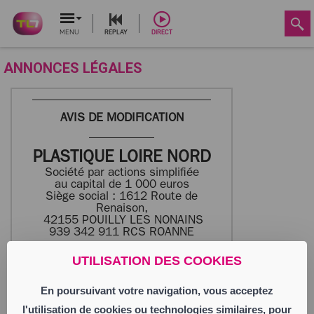
MENU
REPLAY
DIRECT
ANNONCES LÉGALES
AVIS DE MODIFICATION
PLASTIQUE LOIRE NORD
Société par actions simplifiée
au capital de 1 000 euros
Siège social : 1612 Route de
Renaison,
42155 POUILLY LES NONAINS
939 342 911 RCS ROANNE
UTILISATION DES COOKIES
Aux termes d’une décision en date du
29/06/26, l’Associé Unique a décidé, à
En poursuivant votre navigation, vous acceptez
compter du même jour :
l'utilisation de cookies ou technologies similaires, pour