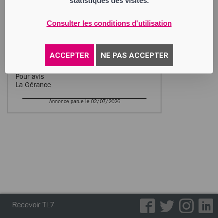
statistiques des visites.
42600 CHAMPDIEU au 2 A rue Marc Seguin
– 42400 SAINT CHAMOND à compter du
4 juin 2026, et de modifier en conséquence
Consulter les conditions d'utilisation
l’article 4 des statuts.
Modification sera faite au greffe du Tribunal
de commerce de ST ETIENNE.
ACCEPTER
NE PAS ACCEPTER
Pour avis
La Gérance
Annonce parue le 02/07/2026
Recevoir TL7