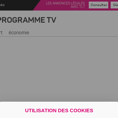
LES ANNONCES LÉGALES
déo
Consulter
Dé
AVEC TL7
PROGRAMME TV
rt
économie
UTILISATION DES COOKIES