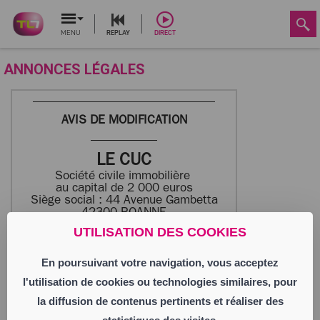
MENU
REPLAY
DIRECT
ANNONCES LÉGALES
AVIS DE MODIFICATION
LE CUC
Société civile immobilière
au capital de 2 000 euros
Siège social : 44 Avenue Gambetta
42300 ROANNE
942 111 014 RCS ROANNE
UTILISATION DES COOKIES
En poursuivant votre navigation, vous acceptez
Aux termes du PV de l’Assemblée Générale
Extraordinaire du 23 juin 2026, les
l'utilisation de cookies ou technologies similaires, pour
associés ont pris acte de la démission de
Monsieur Jean-Pierre MARIDET, demeurant
la diffusion de contenus pertinents et réaliser des
1 avenue Charles de Gaulle –