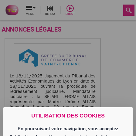
MENU
REPLAY
DIRECT
ANNONCES LÉGALES
Le 18/11/2025. Jugement du Tribunal des
Activités Economiques de Lyon en date du
18/11/2025 ouvrant la procédure de
redressement judiciaire. Mandataire
judiciaire : la SELARL JEROME ALLAIS
représentée par Maître Jérôme ALLAIS
immeuble l’europe 62 rue de Bonnel
69003 Lyon, la SELARL MJ SYNERGIE
UTILISATION DES COOKIES
représentée par Maître Bruno WALCZAK,
Maître Michaël ELANCRY ou Maître Etienne
ANDRÉ 136 cours Lafayette Cs
En poursuivant votre navigation, vous acceptez
33434 69441 Lyon CEDEX 03,