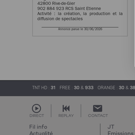
42800 Rive-de-Gier
902 884 923 RCS Saint Etienne
Activité : la création, la production et la
diffusion de spectacles
Annonce parue le 30/06/2026
TNT HD :
31
FREE :
30
&
933
ORANGE :
30
&
3
DIRECT
REPLAY
CONTACT
Fil info
JT
Actualité
Emissions