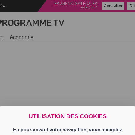
LES ANNONCES LÉGALES
déo
Consulter
Dé
AVEC TL7
PROGRAMME TV
rt
économie
UTILISATION DES COOKIES
En poursuivant votre navigation, vous acceptez