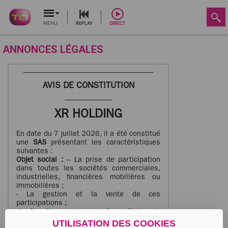
MENU
REPLAY
DIRECT
ANNONCES LÉGALES
AVIS DE CONSTITUTION
XR HOLDING
En date du 7 juillet 2026, il a été constitué
une
SAS
présentant les caractéristiques
suivantes :
Objet social :
– La prise de participation
dans toutes les sociétés commerciales,
industrielles, financières mobilières ou
immobilières ;
- La gestion et la vente de ces
participations ;
- La fourniture, notamment à ses filiales, de
tout services d’assistance technique,
UTILISATION DES COOKIES