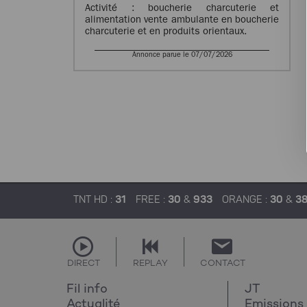
Activité : boucherie charcuterie et
alimentation vente ambulante en boucherie
charcuterie et en produits orientaux.
Annonce parue le 07/07/2026
TNT HD :
31
FREE :
30
&
933
ORANGE :
30
&
3
DIRECT
REPLAY
CONTACT
Fil info
JT
Actualité
Emissions