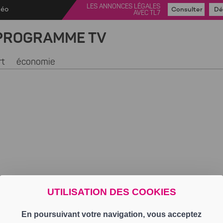
LES ANNONCES LÉGALES
déo
Consulter
Dé
AVEC TL7
PROGRAMME TV
rt
économie
UTILISATION DES COOKIES
En poursuivant votre navigation, vous acceptez