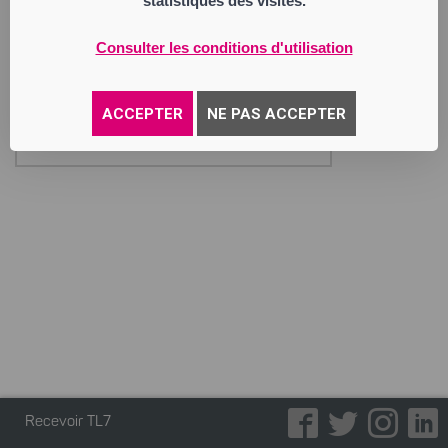
statistiques des visites.
MAISON CHAFCHAFI
Société par Actions Simplifiée
Consulter les conditions d'utilisation
Siège social : 35 boulevard Fayol
42700 Firminy
887 994 978 RCS Saint Etienne
Activité : boulangerie – pâtisserie.
ACCEPTER
NE PAS ACCEPTER
Annonce parue le 30/06/2026
Recevoir TL7