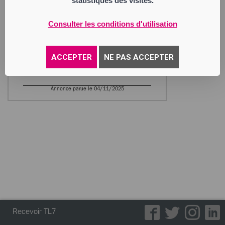
statistiques des visites.
RG COURTAGE
Société à Responsabilité Limitée
Consulter les conditions d'utilisation
Siège social : 12 rue de Sorbiers
42000 Saint-Étienne
529 281 453 RCS Saint Etienne
Activité : courtage en crédit tant aux
ACCEPTER
NE PAS ACCEPTER
particuliers qu’aux professionnels,
intermédiaire en opérations de banque
Annonce parue le 04/11/2025
Recevoir TL7