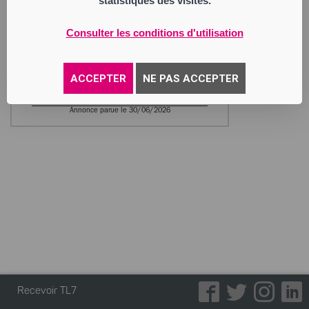
statistiques des visites.
Société à Responsabilité Limitée
Siège social : 8 rue Louis Braille
42000 Saint-Étienne
Consulter les conditions d'utilisation
529 099 285 RCS Saint Etienne
Activité : l’achat, la vente et le négoce
d’articles sportifs et de textiless, la
gestion de sites internet, toutes activités
ACCEPTER
NE PAS ACCEPTER
d’import, export.
Annonce parue le 30/06/2026
Recevoir TL7