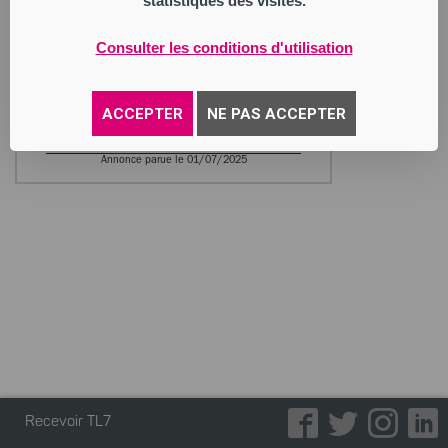
statistiques des visites.
BODACC.
NAUTIN RESTAURATION
Consulter les conditions d'utilisation
Société par Actions Simplifiée
Siège social : 29 rue Léon Nautin
42000 Saint-Étienne
530 541 572 RCS Saint Etienne
ACCEPTER
NE PAS ACCEPTER
Activité : bar – restauration
Annonce parue le 01/07/2025
Recevoir TL7