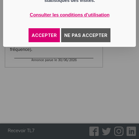
statistiques des visites.
BODACC.
La loge beauté By Elo
Consulter les conditions d'utilisation
Société à Responsabilité Limitée
Siège social : 326 rue des Acacias
42800 Genilac
912 561 487 RCS Saint Etienne
ACCEPTER
NE PAS ACCEPTER
Activité : soins esthétiques (epilation
lumière pulsée, cryolipolyse, radio
fréquence).
Annonce parue le 30/06/2026
Recevoir TL7