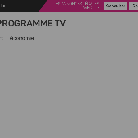
LES ANNONCES LÉGALES
déo
Consulter
Dé
AVEC TL7
PROGRAMME TV
rt
économie