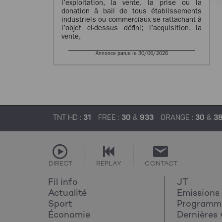
l’exploitation, la vente, la prise ou la
donation à bail de tous établissements
industriels ou commerciaux se rattachant à
l’objet ci-dessus défini; l’acquisition, la
vente,
Annonce parue le 30/06/2026
TNT HD :
31
FREE :
30
&
933
ORANGE :
30
&
3
DIRECT
REPLAY
CONTACT
Fil info
JT
Actualité
Emissions
Sport
Programm
Économie
Dernières 