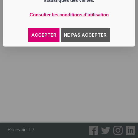
statistiques des visites.
procédé à son remplacement.
Pour avis
La Gérance
Consulter les conditions d'utilisation
Annonce parue le 25/09/2025
ACCEPTER
NE PAS ACCEPTER
Recevoir TL7