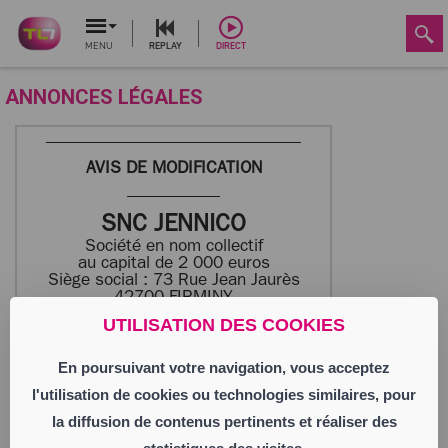
MENU
REPLAY
DIRECT
ANNONCES LÉGALES
AVIS DE MODIFICATION
SNC JENNICO
Société en nom collectif
au capital de 2 000 euros
Siège social : 73 Rue Jean Jaurès
42700 FIRMINY
823 631 080 RCS SAINT ETIENNE
UTILISATION DES COOKIES
En poursuivant votre navigation, vous acceptez
Par décisions de l’associé unique en date
du 18/08/2025, l’associé unique a pris
l'utilisation de cookies ou technologies similaires, pour
acte de la démission de Monsieur Pascal
BERGER de ses fonctions de gérant à
la diffusion de contenus pertinents et réaliser des
compter du même jour sans qu’il ne soit