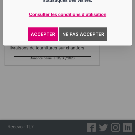
statistiques des visites.
BODACC.
Bernard DTP
Consulter les conditions d'utilisation
Société à Responsabilité Limitée
Siège social : 3 la Côte
42410 Chavanay
493 753 933 RCS Saint Etienne
ACCEPTER
NE PAS ACCEPTER
Activité : tous travaux de terrassement
locations d engins avec chauffeurs
livraisons de fournitures sur chantiers
Annonce parue le 30/06/2026
Recevoir TL7