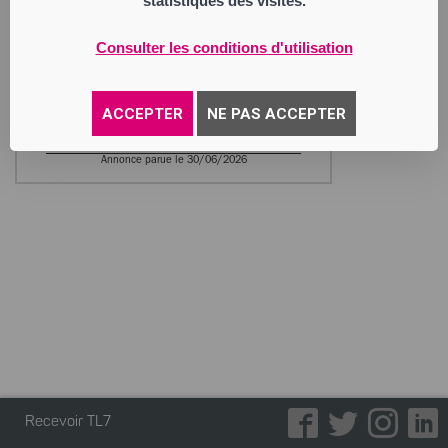
statistiques des visites.
Washington
62400 Béthune
317 515 195 RCS Arras
Consulter les conditions d'utilisation
Activité : valorisation de pneumatiques
usagés par le rechapage industriel, négoce
de tous produits et articles industriels,
représentation de toutes sociétés
ACCEPTER
NE PAS ACCEPTER
commerciales et industrielles
Annonce parue le 30/06/2026
Recevoir TL7