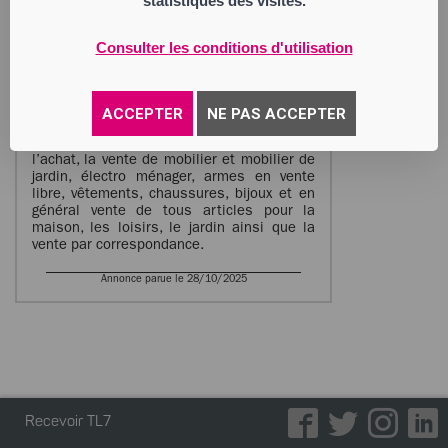
statistiques des visites.
Société par Actions Simplifiée
Siège social : rue Pierre Georges Latecoère
42160 Andrézieux-Bouthéon
Consulter les conditions d'utilisation
319 438 321 RCS Saint Etienne
Activité : l’achat, la vente de tous outillages
et fournitures industrielles et pour le
bricolage, l’achat et la vente de lots de
ACCEPTER
NE PAS ACCEPTER
tous articles neufs ou d’occasion soit en
magasin, soit sur les places et marchés.
l’achat, la vente de mobilier et mobilier de
jardin, électro ménager, armes en vente
libre, vêtements, chaussures, bijoux et en
général vente de tous articles pour la
maison, les loisirs, le jardin ainsi que la
vente par correspondance.
Annonce parue le 28/10/2025
Recevoir TL7