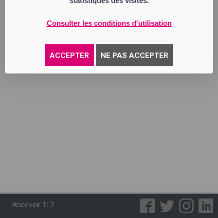
statistiques des visites.
pizzeria, sandwicherie, snack, vente de
boissons non alcoolisées.
Consulter les conditions d'utilisation
Annonce parue le 02/12/2025
ACCEPTER
NE PAS ACCEPTER
Recevoir TL7