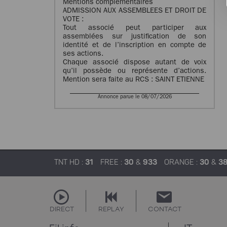
Mentions complémentaires
ADMISSION AUX ASSEMBLEES ET DROIT DE
VOTE :
Tout associé peut participer aux
assemblées sur justification de son
identité et de l’inscription en compte de
ses actions.
Chaque associé dispose autant de voix
qu’il possède ou représente d’actions.
Mention sera faite au RCS : SAINT ETIENNE
Annonce parue le 08/07/2026
TNT HD :
31
FREE :
30
&
933
ORANGE :
30
&
3
DIRECT
REPLAY
CONTACT