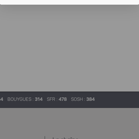
84
BOUYGUES :
314
SFR :
478
SOSH :
384