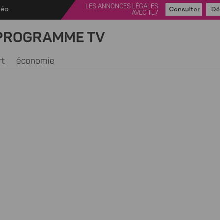
LES ANNONCES LÉGALES
déo
Consulter
Dé
AVEC TL7
PROGRAMME TV
rt
économie