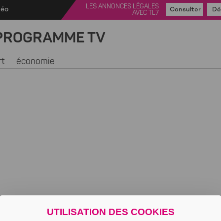
LES ANNONCES LÉGALES
déo
Consulter
Dé
AVEC TL7
PROGRAMME TV
rt
économie
UTILISATION DES COOKIES