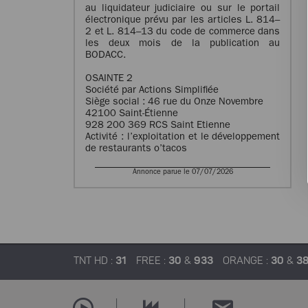
au liquidateur judiciaire ou sur le portail
électronique prévu par les articles L. 814–
2 et L. 814–13 du code de commerce dans
les deux mois de la publication au
BODACC.
OSAINTE 2
Société par Actions Simplifiée
Siège social : 46 rue du Onze Novembre
42100 Saint-Étienne
928 200 369 RCS Saint Etienne
Activité : l’exploitation et le développement
de restaurants o’tacos
Annonce parue le 07/07/2026
TNT HD :
31
FREE :
30
&
933
ORANGE :
30
&
3