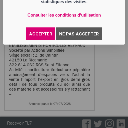
statistiques des visites.
Fabrice Chretien le century 8 rue Blanqui
42026 Saint-Étienne CEDEX 1. Les
déclarations des créances sont à adresser
Consulter les conditions d'utilisation
au mandataire judiciaire ou sur le portail
électronique prévu par les articles L. 814–
2 et L. 814–13 du code de commerce dans
les deux mois de la publication au
ACCEPTER
NE PAS ACCEPTER
BODACC.
ETABLISSEMENTS HORTICOLES REYNAUD
Société par Actions Simplifiée
Siège social : ZI de Caintin
42150 La Ricamarie
322 814 062 RCS Saint Etienne
Activité : horticulture floriculture pépinière
aménagement d’espaces verts l’achat la
vente l’import l’export en gros demi gros
détail de tous produits du sol ainsi que
des matériels et accessoires s’y rattachant
–
Annonce parue le 07/07/2026
Recevoir TL7