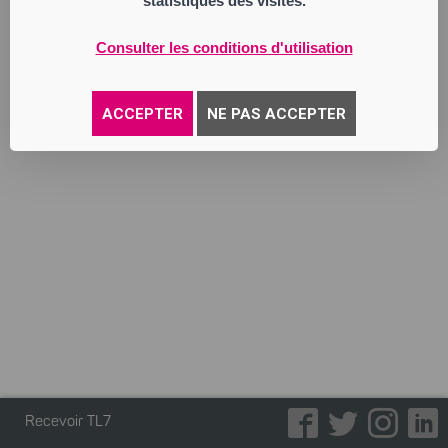
statistiques des visites.
place management de réseaux de
distribution de produits ou de services en
relation avec la fourniture d’énergie (gaz et
Consulter les conditions d'utilisation
électricité) auprès des particuliers et des
entreprises. courtage d’assurances,
formation à la vente et au management
ACCEPTER
NE PAS ACCEPTER
Annonce parue le 30/06/2026
Recevoir TL7