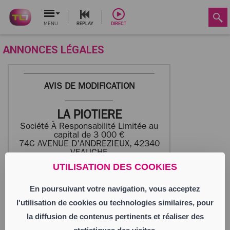
MENU
REPLAY
DIRECT
ANNONCES LÉGALES
AVIS DE MODIFICATION
LA PIOTIERE
Société À Responsabilité Limitée au
capital de 3 000 €
74C AVENUE D'ANDREZIEUX, 42340
VEAUCHE
509 457 685 RCS SAINT-ETIENNE
UTILISATION DES COOKIES
En poursuivant votre navigation, vous acceptez
Aux termes de l’Assemblée Générale
Ordinaire du 3 juillet 2026, Monsieur Noël
l'utilisation de cookies ou technologies similaires, pour
PETRONE, demeurant à Saint-Georges-de-
Reneins (69830), rue du Château, a été
la diffusion de contenus pertinents et réaliser des
nommé aux fonctions de Gérant en