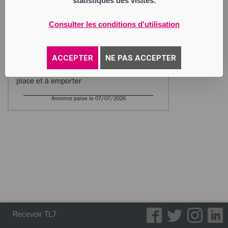
statistiques des visites.
BODACC.
LE BAR’BU DE SO PIZZA
Consulter les conditions d'utilisation
Société par Actions Simplifiée
Siège social : 28 route de Fontanes
42140 Chevrières
912 902 590 RCS Saint Etienne
ACCEPTER
NE PAS ACCEPTER
Activité : bar, fdj, cadeaux et bimbeloterie ;
pizzeria, cuisine italienne, snacking sur
place et à emporter
Annonce parue le 07/07/2026
Recevoir TL7