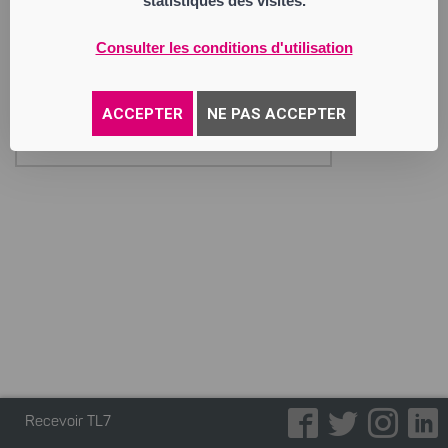
statistiques des visites.
PLATEFORME AUTOMOBILE
Société par Actions Simplifiée
Siège social : 27 rue des Haveurs
Consulter les conditions d'utilisation
42100 Saint-Étienne
891 510 331 RCS Saint Etienne
Activité : achat et vente de véhicules
automobiles occasions.
ACCEPTER
NE PAS ACCEPTER
Annonce parue le 11/06/2025
Recevoir TL7