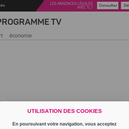
LES ANNONCES LÉGALES
déo
Consulter
Dé
AVEC TL7
PROGRAMME TV
rt
économie
UTILISATION DES COOKIES
En poursuivant votre navigation, vous acceptez