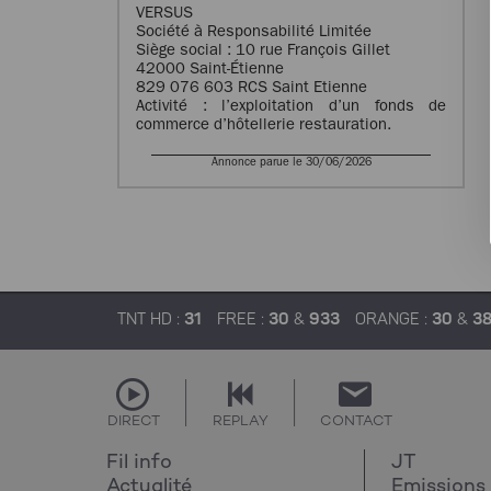
VERSUS
Société à Responsabilité Limitée
Siège social : 10 rue François Gillet
42000 Saint-Étienne
829 076 603 RCS Saint Etienne
Activité : l’exploitation d’un fonds de
commerce d’hôtellerie restauration.
Annonce parue le 30/06/2026
TNT HD :
31
FREE :
30
&
933
ORANGE :
30
&
3
DIRECT
REPLAY
CONTACT
Fil info
JT
Actualité
Emissions