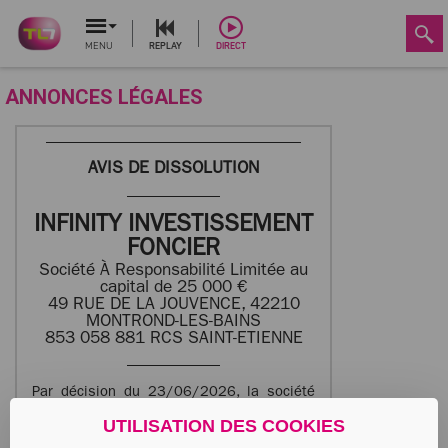
MENU
REPLAY
DIRECT
ANNONCES LÉGALES
AVIS DE DISSOLUTION
INFINITY INVESTISSEMENT
FONCIER
Société À Responsabilité Limitée au
capital de 25 000 €
49 RUE DE LA JOUVENCE, 42210
MONTROND-LES-BAINS
853 058 881 RCS SAINT-ETIENNE
Par décision du 23/06/2026, la société
FOREZ FINANCE, Société par actions
UTILISATION DES COOKIES
simplifiée unipersonnelle au capital de
1 500 euros, dont le siège social est