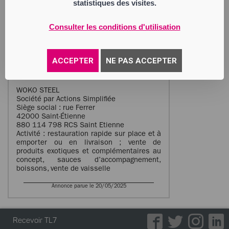
statistiques des visites.
assister le débiteur dans tous les actes
concernant la gestion.Date de cessation
des paiements : 15/04/2025. Les
Consulter les conditions d'utilisation
déclarations des créances sont à adresser
au mandataire judiciaire ou sur le portail
électronique prévu par les articles L. 814–
2 et L. 814–13 du code de commerce dans
ACCEPTER
NE PAS ACCEPTER
les deux mois de la publication au
BODACC.
WOKO STEEL
Société par Actions Simplifiée
Siège social : rue Ferrer
42000 Saint-Étienne
880 114 798 RCS Saint Etienne
Activité : restauration rapide sur place et à
emporter ou en livraison ; vente de
produits exotiques et complémentaires au
concept, sauces d’accompagnement,
boissons, vente de vaisselle
Annonce parue le 20/05/2025
Recevoir TL7