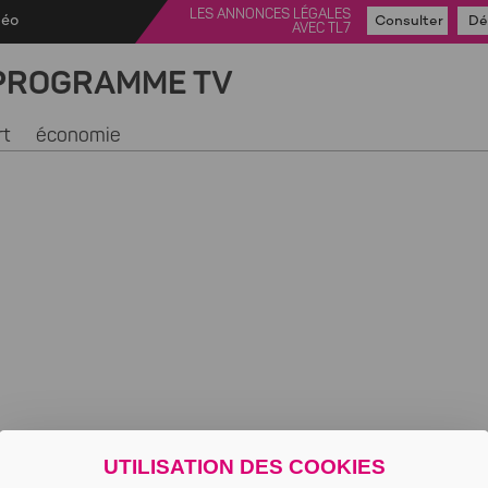
LES ANNONCES LÉGALES
déo
Consulter
Dé
AVEC TL7
PROGRAMME TV
rt
économie
UTILISATION DES COOKIES