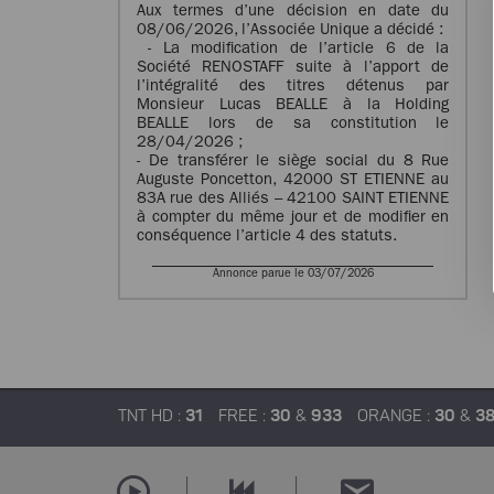
Aux termes d’une décision en date du
08/06/2026, l’Associée Unique a décidé :
- La modification de l’article 6 de la
Société RENOSTAFF suite à l’apport de
l’intégralité des titres détenus par
Monsieur Lucas BEALLE à la Holding
BEALLE lors de sa constitution le
28/04/2026 ;
- De transférer le siège social du 8 Rue
Auguste Poncetton, 42000 ST ETIENNE au
83A rue des Alliés – 42100 SAINT ETIENNE
à compter du même jour et de modifier en
conséquence l’article 4 des statuts.
Annonce parue le 03/07/2026
TNT HD :
31
FREE :
30
&
933
ORANGE :
30
&
3