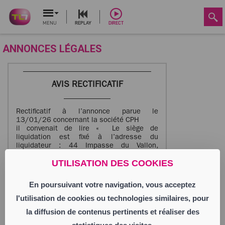
MENU
REPLAY
DIRECT
ANNONCES LÉGALES
AVIS RECTIFICATIF
Rectificatif à l’annonce parue le
13/01/26 concernant la société CPH
il convenait de lire « Le siège de
liquidation est fixé à l’adresse du
liquidateur : 44 Impasse du Vallon,
42560 Chazelles-sur-Lavieu »
UTILISATION DES COOKIES
Annonce parue le 06/07/2026
En poursuivant votre navigation, vous acceptez
l'utilisation de cookies ou technologies similaires, pour
la diffusion de contenus pertinents et réaliser des