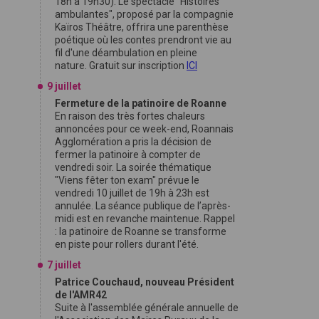
18h à 19h30). Le spectacle "Histoires
ambulantes", proposé par la compagnie
Kaïros Théâtre, offrira une parenthèse
poétique où les contes prendront vie au
fil d'une déambulation en pleine
nature. Gratuit sur inscription
ICI
9 juillet
Fermeture de la patinoire de Roanne
En raison des très fortes chaleurs
annoncées pour ce week-end, Roannais
Agglomération a pris la décision de
fermer la patinoire à compter de
vendredi soir. La soirée thématique
"Viens fêter ton exam" prévue le
vendredi 10 juillet de 19h à 23h est
annulée. La séance publique de l’après-
midi est en revanche maintenue. Rappel
: la patinoire de Roanne se transforme
en piste pour rollers durant l'été.
7 juillet
Patrice Couchaud, nouveau Président
de l'AMR42
Suite à l'assemblée générale annuelle de