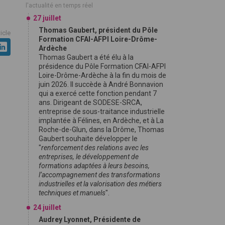
l'actualité en temps réel
27 juillet
Thomas Gaubert, président du Pôle
ticle
Formation CFAI-AFPI Loire-Drôme-
Ardèche
Thomas Gaubert a été élu à la
présidence du Pôle Formation CFAI-AFPI
Loire-Drôme-Ardèche à la fin du mois de
juin 2026. Il succède à André Bonnavion
qui a exercé cette fonction pendant 7
ans. Dirigeant de SODESE-SRCA,
entreprise de sous-traitance industrielle
implantée à Félines, en Ardèche, et à La
Roche-de-Glun, dans la Drôme, Thomas
Gaubert souhaite développer le
"
renforcement des relations avec les
entreprises, le développement de
formations adaptées à leurs besoins,
l’accompagnement des transformations
industrielles et la valorisation des métiers
techniques et manuels
".
24 juillet
Audrey Lyonnet, Présidente de