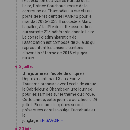
l'Association des Maires Ruraux de la
Loire, Patrice Couchaud, maire de la
commune de Champdieu, a été élu au
poste de Président de l'AMR42 pour le
mandat 2026-2033. Il succède à Marc
Lapallus, à la tête de cette association
qui compte 225 adhérents dans la Loire.
Le conseil d'administration de
l'association est composé de 26 élus qui
représentent les anciens cantons
d'avant la réforme de 2015 et jugés
ruraux.
2 juillet
Une journée à l’école de cirque ?
Depuis maintenant 3 ans, Forez
Tourisme organise avec l’école de cirque
le Cabrioleur à Chambéon une journée
pour les familles sur le thême du cirque.
Cette année, cette journée aura lieu le 29
juillet. Plusieurs disciplines seront
présentées dont la voltige, l’acrobatie et
le
jonglage.
EN SAVOIR +
30 juin