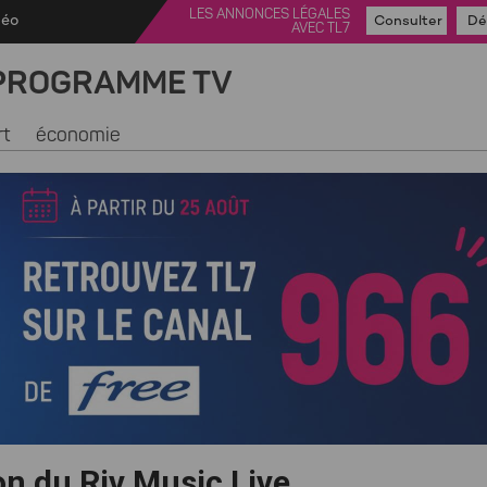
LES ANNONCES LÉGALES
déo
Consulter
Dé
AVEC TL7
PROGRAMME TV
rt
économie
on du Riv Music Live