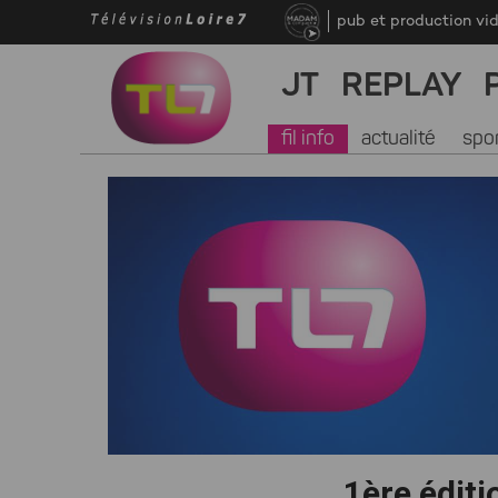
pub et production vi
JT
REPLAY
fil info
actualité
spo
1ère éditi