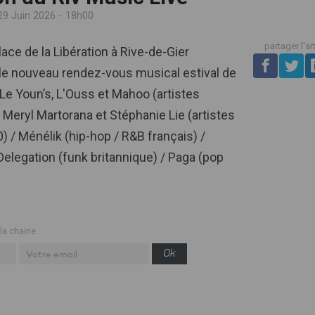
29 Juin 2026 - 18h00
partager l'ar
place de la Libération à Rive-de-Gier
e, le nouveau rendez-vous musical estival de
 : Le Youn’s, L'Ouss et Mahoo (artistes
/ Meryl Martorana et Stéphanie Lie (artistes
) / Ménélik (hip-hop / R&B français) /
elegation (funk britannique) / Paga (pop
 la chaine
Ok