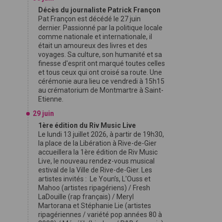
Décès du journaliste Patrick Françon
Pat Françon est décédé le 27 juin
dernier. Passionné par la politique locale
comme nationale et internationale, il
était un amoureux des livres et des
voyages. Sa culture, son humanité et sa
finesse d'esprit ont marqué toutes celles
et tous ceux qui ont croisé sa route. Une
cérémonie aura lieu ce vendredi à 15h15
au crématorium de Montmartre à Saint-
Etienne.
29 juin
1ère édition du Riv Music Live
Le lundi 13 juillet 2026, à partir de 19h30,
la place de la Libération à Rive-de-Gier
accueillera la 1ère édition de Riv Music
Live, le nouveau rendez-vous musical
estival de la Ville de Rive-de-Gier. Les
artistes invités : Le Youn’s, L'Ouss et
Mahoo (artistes ripagériens) / Fresh
LaDouille (rap français) / Meryl
Martorana et Stéphanie Lie (artistes
ripagériennes / variété pop années 80 à