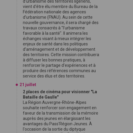
d’urbanisme des territoires ligériens,
vient d'être élu membre du Bureau de la
Fédération nationale des agences
d’urbanisme (FNAU). Au sein de cette
nouvelle gouvernance, il sera chargé des
travaux consacrés à "l’urbanisme
favorable à la santé". Il animera les
échanges visant à mieux intégrer les
enjeux de santé dans les politiques
d’aménagement et de développement
des territoires. Cette mission contribuera
à diffuser les bonnes pratiques, à
renforcer le partage d’expériences et à
produire des références communes au
service des élus et des territoires.
21 juillet
2 places de cinéma pour visionner "La
Bataille de Gaulle"
La Région Auvergne-Rhône-Alpes
souhaite renforcer son engagement en
faveur de la transmission de la mémoire
auprès des jeunes en élargissant les
avantages du Pass'Région Jeunes. À
l'occasion de la sortie du diptyque