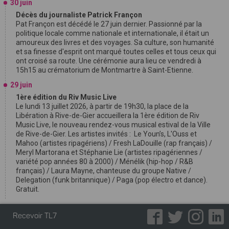
30 juin
Décès du journaliste Patrick Françon
Pat Françon est décédé le 27 juin dernier. Passionné par la
politique locale comme nationale et internationale, il était un
amoureux des livres et des voyages. Sa culture, son humanité
et sa finesse d'esprit ont marqué toutes celles et tous ceux qui
ont croisé sa route. Une cérémonie aura lieu ce vendredi à
15h15 au crématorium de Montmartre à Saint-Etienne.
29 juin
1ère édition du Riv Music Live
Le lundi 13 juillet 2026, à partir de 19h30, la place de la
Libération à Rive-de-Gier accueillera la 1ère édition de Riv
Music Live, le nouveau rendez-vous musical estival de la Ville
de Rive-de-Gier. Les artistes invités : Le Youn’s, L'Ouss et
Mahoo (artistes ripagériens) / Fresh LaDouille (rap français) /
Meryl Martorana et Stéphanie Lie (artistes ripagériennes /
variété pop années 80 à 2000) / Ménélik (hip-hop / R&B
français) / Laura Mayne, chanteuse du groupe Native /
Delegation (funk britannique) / Paga (pop électro et dance).
Gratuit.
Recevoir TL7