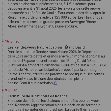
places de cinéma supplémentaires, à 1 € la séance, pour
découvrir avant le 31 août 2026, les 2 volets de cette œuvre
consacrée au général de Gaulle. Pour chacun des deux opus, la
Région a accordé une aide de 125 000 euros. Les films ont par
ailleurs été tournés en grande partie en Auvergne Rhône-
Alpes, notamment à Lyon et Caluire-et-Cuire.
16 juillet
Les Rendez-vous Nature : cap sur l'Étang David
Dans le cadre des Rendez-vous Nature 2026, le Département
de la Loire invite petits et grands à vivre un moment original au
coeur de l'Espace naturel sensible de l'Étang David à Saint-
Just-Saint-Rambert ce dimanche 19 juillet (de 18h à 19h30). Le
spectacle "Histoires ambulantes", proposé par la compagnie
Kaïros Théâtre, offrira une parenthèse poétique où les contes
prendront vie au fil d'une déambulation en pleine
nature. Gratuit sur inscription
ICI
9 juillet
Fermeture de la patinoire de Roanne
En raison des très fortes chaleurs annoncées pour ce week-
end, Roannais Agglomération a pris la décision de fermer la
patinoire à compter de vendredi soir. La soirée thématique