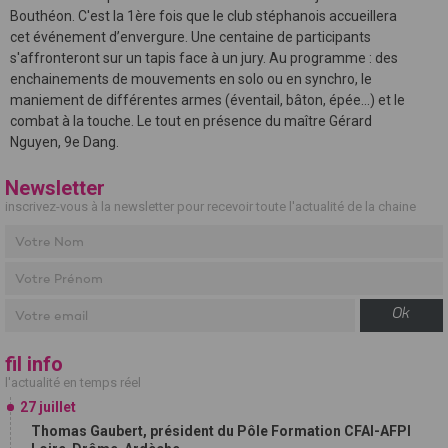
Bouthéon. C'est la 1ère fois que le club stéphanois accueillera
cet événement d’envergure. Une centaine de participants
s'affronteront sur un tapis face à un jury. Au programme : des
enchainements de mouvements en solo ou en synchro, le
maniement de différentes armes (éventail, bâton, épée...) et le
combat à la touche. Le tout en présence du maître Gérard
Nguyen, 9e Dang.
Newsletter
inscrivez-vous à la newsletter pour recevoir toute l'actualité de la chaine
Ok
fil info
l'actualité en temps réel
27 juillet
Thomas Gaubert, président du Pôle Formation CFAI-AFPI