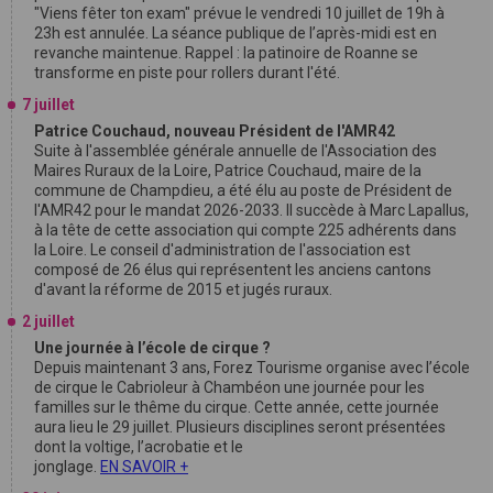
"Viens fêter ton exam" prévue le vendredi 10 juillet de 19h à
23h est annulée. La séance publique de l’après-midi est en
revanche maintenue. Rappel : la patinoire de Roanne se
transforme en piste pour rollers durant l'été.
7 juillet
Patrice Couchaud, nouveau Président de l'AMR42
Suite à l'assemblée générale annuelle de l'Association des
Maires Ruraux de la Loire, Patrice Couchaud, maire de la
commune de Champdieu, a été élu au poste de Président de
l'AMR42 pour le mandat 2026-2033. Il succède à Marc Lapallus,
à la tête de cette association qui compte 225 adhérents dans
la Loire. Le conseil d'administration de l'association est
composé de 26 élus qui représentent les anciens cantons
d'avant la réforme de 2015 et jugés ruraux.
2 juillet
Une journée à l’école de cirque ?
Depuis maintenant 3 ans, Forez Tourisme organise avec l’école
de cirque le Cabrioleur à Chambéon une journée pour les
familles sur le thême du cirque. Cette année, cette journée
aura lieu le 29 juillet. Plusieurs disciplines seront présentées
dont la voltige, l’acrobatie et le
jonglage.
EN SAVOIR +