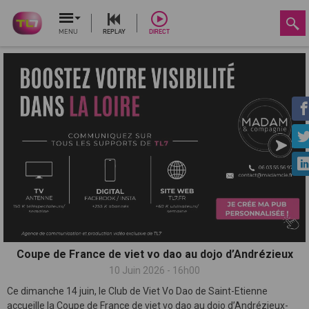
MENU
REPLAY
DIRECT
Coupe de France de viet vo dao au dojo d’Andrézieux
10 Juin 2026 - 16h00
Ce dimanche 14 juin, le Club de Viet Vo Dao de Saint-Etienne
accueille la Coupe de France de viet vo dao au dojo d’Andrézieux-