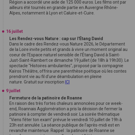
Région a accordé une aide de 125 000 euros. Les films ont par
ailleurs été tournés en grande partie en Auvergne Rhône-
Alpes, notamment à Lyon et Caluire-et-Cuire.
16 juillet
Les Rendez-vous Nature : cap sur l'Étang David
Dans le cadre des Rendez-vous Nature 2026, le Département
de la Loire invite petits et grands à vivre un moment original au
coeur de l'Espace naturel sensible de l'Étang David à Saint-
Just-Saint-Rambert ce dimanche 19 juillet (de 18h à 19h30). Le
spectacle "Histoires ambulantes", proposé par la compagnie
Kaïros Théâtre, offrira une parenthèse poétique où les contes
prendront vie au fil d'une déambulation en pleine
nature. Gratuit sur inscription
ICI
9 juillet
Fermeture de la patinoire de Roanne
En raison des très fortes chaleurs annoncées pour ce week-
end, Roannais Agglomération a pris la décision de fermer la
patinoire à compter de vendredi soir. La soirée thématique
"Viens fêter ton exam" prévue le vendredi 10 juillet de 19h à
23h est annulée. La séance publique de l’après-midi est en
revanche maintenue. Rappel : la patinoire de Roanne se