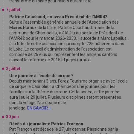
transforme en piste pour rollers durant l'été.
7 juillet
Patrice Couchaud, nouveau Président de l'AMR42
Suite à l'assemblée générale annuelle de l'Association des
Maires Ruraux de la Loire, Patrice Couchaud, maire de la
commune de Champdieu, a été élu au poste de Président de
l'AMR42 pour le mandat 2026-2033. Il succède à Marc Lapallus,
à la tête de cette association qui compte 225 adhérents dans
la Loire. Le conseil d'administration de l'association est
composé de 26 élus qui représentent les anciens cantons
d'avant la réforme de 2015 et jugés ruraux.
2 juillet
Une journée à l’école de cirque ?
Depuis maintenant 3 ans, Forez Tourisme organise avec l’école
de cirque le Cabrioleur à Chambéon une journée pour les
familles sur le thême du cirque. Cette année, cette journée
aura lieu le 29 juillet. Plusieurs disciplines seront présentées
dont la voltige, l’acrobatie et le
jonglage.
EN SAVOIR +
30 juin
Décès du journaliste Patrick Françon
Pat Françon est décédé le 27 juin dernier. Passionné par la