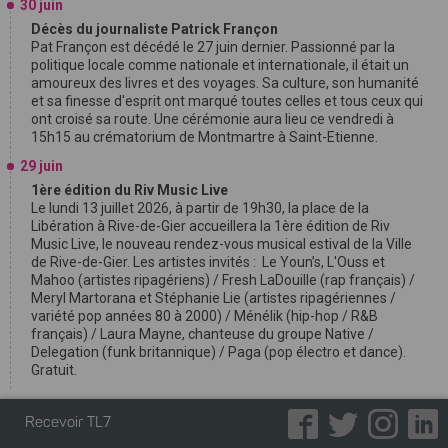
30 juin
Décès du journaliste Patrick Françon
Pat Françon est décédé le 27 juin dernier. Passionné par la
politique locale comme nationale et internationale, il était un
amoureux des livres et des voyages. Sa culture, son humanité
et sa finesse d'esprit ont marqué toutes celles et tous ceux qui
ont croisé sa route. Une cérémonie aura lieu ce vendredi à
15h15 au crématorium de Montmartre à Saint-Etienne.
29 juin
1ère édition du Riv Music Live
Le lundi 13 juillet 2026, à partir de 19h30, la place de la
Libération à Rive-de-Gier accueillera la 1ère édition de Riv
Music Live, le nouveau rendez-vous musical estival de la Ville
de Rive-de-Gier. Les artistes invités : Le Youn’s, L'Ouss et
Mahoo (artistes ripagériens) / Fresh LaDouille (rap français) /
Meryl Martorana et Stéphanie Lie (artistes ripagériennes /
variété pop années 80 à 2000) / Ménélik (hip-hop / R&B
français) / Laura Mayne, chanteuse du groupe Native /
Delegation (funk britannique) / Paga (pop électro et dance).
Gratuit.
Recevoir TL7