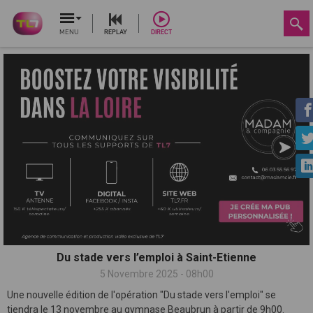
MENU
REPLAY
DIRECT
Du stade vers l’emploi à Saint-Etienne
5 Novembre 2025 - 08h00
Une nouvelle édition de l'opération "Du stade vers l'emploi" se
tiendra le 13 novembre au gymnase Beaubrun à partir de 9h00.