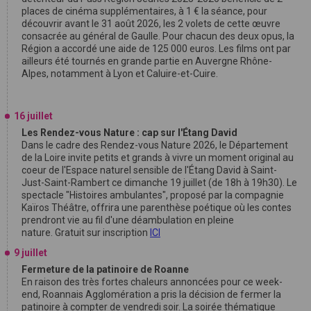
places de cinéma supplémentaires, à 1 € la séance, pour
découvrir avant le 31 août 2026, les 2 volets de cette œuvre
consacrée au général de Gaulle. Pour chacun des deux opus, la
Région a accordé une aide de 125 000 euros. Les films ont par
ailleurs été tournés en grande partie en Auvergne Rhône-
Alpes, notamment à Lyon et Caluire-et-Cuire.
16 juillet
Les Rendez-vous Nature : cap sur l'Étang David
Dans le cadre des Rendez-vous Nature 2026, le Département
de la Loire invite petits et grands à vivre un moment original au
coeur de l'Espace naturel sensible de l'Étang David à Saint-
Just-Saint-Rambert ce dimanche 19 juillet (de 18h à 19h30). Le
spectacle "Histoires ambulantes", proposé par la compagnie
Kaïros Théâtre, offrira une parenthèse poétique où les contes
prendront vie au fil d'une déambulation en pleine
nature. Gratuit sur inscription
ICI
9 juillet
Fermeture de la patinoire de Roanne
En raison des très fortes chaleurs annoncées pour ce week-
end, Roannais Agglomération a pris la décision de fermer la
patinoire à compter de vendredi soir. La soirée thématique