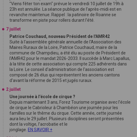
"Viens fêter ton exam" prévue le vendredi 10 juillet de 19h à
23h est annulée. La séance publique de l’après-midi est en
revanche maintenue. Rappel : la patinoire de Roanne se
transforme en piste pour rollers durant l'été.
7 juillet
Patrice Couchaud, nouveau Président de l'AMR42
Suite à l'assemblée générale annuelle de l'Association des
Maires Ruraux de la Loire, Patrice Couchaud, maire de la
commune de Champdieu, a été élu au poste de Président de
l'AMR42 pour le mandat 2026-2033. Il succède à Marc Lapallus,
à la tête de cette association qui compte 225 adhérents dans
la Loire. Le conseil d'administration de l'association est
composé de 26 élus qui représentent les anciens cantons
d'avant la réforme de 2015 et jugés ruraux.
2 juillet
Une journée à l’école de cirque ?
Depuis maintenant 3 ans, Forez Tourisme organise avec l’école
de cirque le Cabrioleur à Chambéon une journée pour les
familles sur le thême du cirque. Cette année, cette journée
aura lieu le 29 juillet. Plusieurs disciplines seront présentées
dont la voltige, l’acrobatie et le
jonglage.
EN SAVOIR +