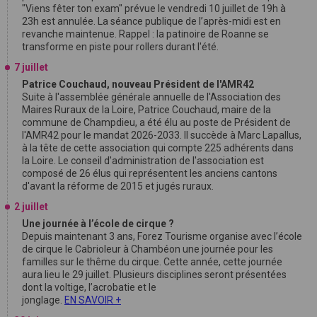
"Viens fêter ton exam" prévue le vendredi 10 juillet de 19h à
23h est annulée. La séance publique de l’après-midi est en
revanche maintenue. Rappel : la patinoire de Roanne se
transforme en piste pour rollers durant l'été.
7 juillet
Patrice Couchaud, nouveau Président de l'AMR42
Suite à l'assemblée générale annuelle de l'Association des
Maires Ruraux de la Loire, Patrice Couchaud, maire de la
commune de Champdieu, a été élu au poste de Président de
l'AMR42 pour le mandat 2026-2033. Il succède à Marc Lapallus,
à la tête de cette association qui compte 225 adhérents dans
la Loire. Le conseil d'administration de l'association est
composé de 26 élus qui représentent les anciens cantons
d'avant la réforme de 2015 et jugés ruraux.
2 juillet
Une journée à l’école de cirque ?
Depuis maintenant 3 ans, Forez Tourisme organise avec l’école
de cirque le Cabrioleur à Chambéon une journée pour les
familles sur le thême du cirque. Cette année, cette journée
aura lieu le 29 juillet. Plusieurs disciplines seront présentées
dont la voltige, l’acrobatie et le
jonglage.
EN SAVOIR +