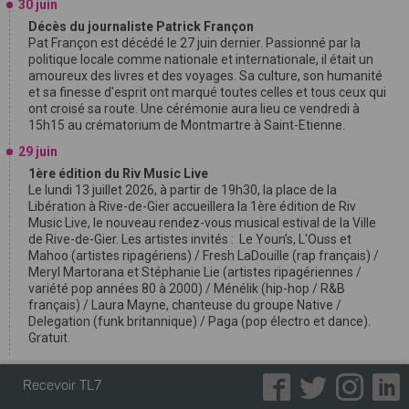
30 juin
Décès du journaliste Patrick Françon
Pat Françon est décédé le 27 juin dernier. Passionné par la
politique locale comme nationale et internationale, il était un
amoureux des livres et des voyages. Sa culture, son humanité
et sa finesse d'esprit ont marqué toutes celles et tous ceux qui
ont croisé sa route. Une cérémonie aura lieu ce vendredi à
15h15 au crématorium de Montmartre à Saint-Etienne.
29 juin
1ère édition du Riv Music Live
Le lundi 13 juillet 2026, à partir de 19h30, la place de la
Libération à Rive-de-Gier accueillera la 1ère édition de Riv
Music Live, le nouveau rendez-vous musical estival de la Ville
de Rive-de-Gier. Les artistes invités : Le Youn’s, L'Ouss et
Mahoo (artistes ripagériens) / Fresh LaDouille (rap français) /
Meryl Martorana et Stéphanie Lie (artistes ripagériennes /
variété pop années 80 à 2000) / Ménélik (hip-hop / R&B
français) / Laura Mayne, chanteuse du groupe Native /
Delegation (funk britannique) / Paga (pop électro et dance).
Gratuit.
Recevoir TL7