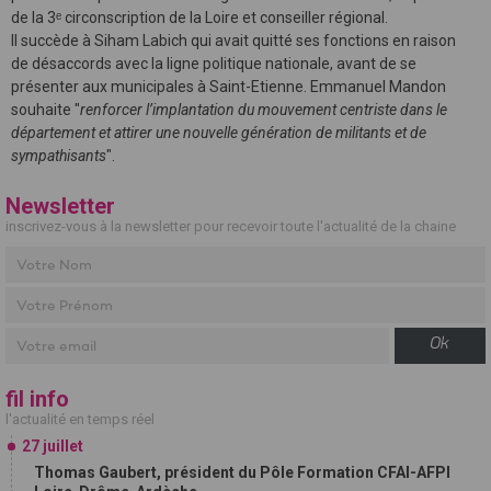
de la 3ᵉ circonscription de la Loire et conseiller régional.
Il succède à Siham Labich qui avait quitté ses fonctions en raison
de désaccords avec la ligne politique nationale, avant de se
présenter aux municipales à Saint-Etienne. Emmanuel Mandon
souhaite "
renforcer l’implantation du mouvement centriste dans le
département et attirer une nouvelle génération de militants et de
sympathisants
".
Newsletter
inscrivez-vous à la newsletter pour recevoir toute l'actualité de la chaine
Ok
fil info
l'actualité en temps réel
27 juillet
Thomas Gaubert, président du Pôle Formation CFAI-AFPI