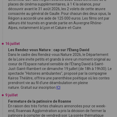
places de cinéma supplémentaires, à 1 € la séance, pour
découvrir avant le 31 août 2026, les 2 volets de cette œuvre
consacrée au général de Gaulle. Pour chacun des deux opus, la
Région a accordé une aide de 125 000 euros. Les films ont par
ailleurs été tournés en grande partie en Auvergne Rhône-
Alpes, notamment à Lyon et Caluire-et-Cuire.
16 juillet
Les Rendez-vous Nature : cap sur l'Étang David
Dans le cadre des Rendez-vous Nature 2026, le Département
de la Loire invite petits et grands à vivre un moment original au
coeur de l'Espace naturel sensible de l'Étang David à Saint-
Just-Saint-Rambert ce dimanche 19 juillet (de 18h à 19h30). Le
spectacle "Histoires ambulantes", proposé par la compagnie
Kaïros Théâtre, offrira une parenthèse poétique où les contes
prendront vie au fil d'une déambulation en pleine
nature. Gratuit sur inscription
ICI
9 juillet
Fermeture de la patinoire de Roanne
En raison des très fortes chaleurs annoncées pour ce week-
end, Roannais Agglomération a pris la décision de fermer la
patinoire à compter de vendredi soir. La soirée thématique